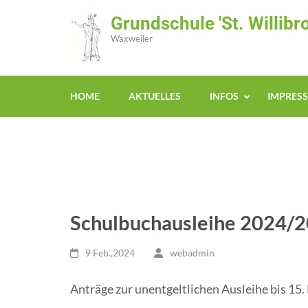
Zum
Grundschule 'St. Willibro
Inhalt
Waxweiler
springen
(Enter
drücken)
HOME
AKTUELLES
INFOS
IMPRES
Schulbuchausleihe 2024/
9 Feb.,2024
webadmin
Anträge zur unentgeltlichen Ausleihe bis 15.